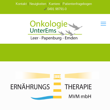
Kontakt
|
Neuigkeiten
|
Karriere
|
Patientenfragebogen
0491 98791-0