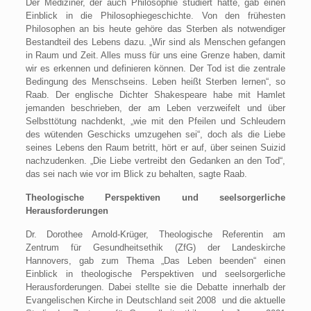
Der Mediziner, der auch Philosophie studiert hatte, gab einen
Einblick in die Philosophiegeschichte. Von den frühesten
Philosophen an bis heute gehöre das Sterben als notwendiger
Bestandteil des Lebens dazu. „Wir sind als Menschen gefangen
in Raum und Zeit. Alles muss für uns eine Grenze haben, damit
wir es erkennen und definieren können. Der Tod ist die zentrale
Bedingung des Menschseins. Leben heißt Sterben lernen“, so
Raab. Der englische Dichter Shakespeare habe mit Hamlet
jemanden beschrieben, der am Leben verzweifelt und über
Selbsttötung nachdenkt, „wie mit den Pfeilen und Schleudern
des wütenden Geschicks umzugehen sei“, doch als die Liebe
seines Lebens den Raum betritt, hört er auf, über seinen Suizid
nachzudenken. „Die Liebe vertreibt den Gedanken an den Tod“,
das sei nach wie vor im Blick zu behalten, sagte Raab.
Theologische Perspektiven und seelsorgerliche
Herausforderungen
Dr. Dorothee Arnold-Krüger, Theologische Referentin am
Zentrum für Gesundheitsethik (ZfG) der Landeskirche
Hannovers, gab zum Thema „Das Leben beenden“ einen
Einblick in theologische Perspektiven und seelsorgerliche
Herausforderungen. Dabei stellte sie die Debatte innerhalb der
Evangelischen Kirche in Deutschland seit 2008 und die aktuelle