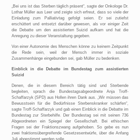
„Bei uns ist das Sterben täglich präsent“, sagte der Onkologe Dr.
Lothar Müller aus Leer und zeigte sich erfreut, dass so viele der
Einladung zum Palliativtag gefolgt seien. Er sei zutiefst
erschüttert und entsetzt darüber gewesen, als vor einiger Zeit
die Debatte um den assistierten Suizid aufkam und hat die
Anregung zu dieser Veranstaltung gegeben.
Von einer Autonomie des Menschen könne zu keinem Zeitpunkt
die Rede sein, weil der Mensch immer in soziale
Zusammenhänge eingebunden sei, gab Müller zu bedenken.
Einblick in die Debatte im Bundestag zum assistierten
Suizid
Denen, die in diesem Bereich tätig sind und Sterbende
begleiten, sprach die Bundestagsabgeordnete Anja Troff-
Schaffarzyk (SPD) aus Hollen ihren Dank aus. „Wir müssen das
Bewusstsein für die Bedürfnisse Sterbenskranker schärfen“,
sagte Troff-Schaffarzyk und gab einen Einblick in die Debatte im
Bundestag zur Sterbehilfe. Der Bundestag sei mit seinen 736
Abgeordneten ein Spiegel der Gesellschaft. Bei ethischen
Fragen sei der Fraktionszwang aufgehoben. So gebe es nun
zwei fraktionsübergreifende Gesetzesentwürfe, über die Anfang
Juli abgestimmt werden solle.