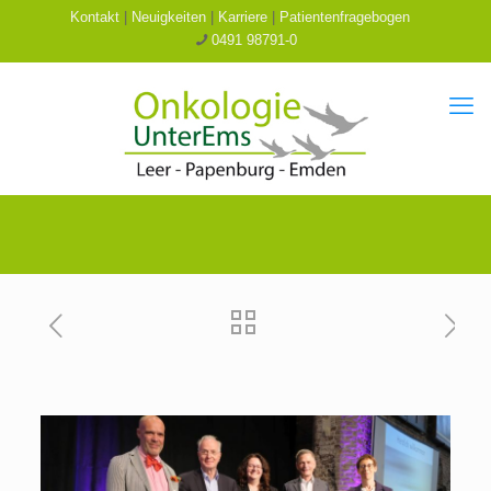
Kontakt
|
Neuigkeiten
|
Karriere
|
Patientenfragebogen
0491 98791-0