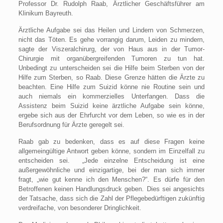
Professor Dr. Rudolph Raab, Ärztlicher Geschäftsführer am
Klinikum Bayreuth.
Ärztliche Aufgabe sei das Heilen und Lindern von Schmerzen,
nicht das Töten. Es gehe vorrangig darum, Leiden zu mindern,
sagte der Viszeralchirurg, der von Haus aus in der Tumor-
Chirurgie mit organübergreifenden Tumoren zu tun hat.
Unbedingt zu unterscheiden sei die Hilfe beim Sterben von der
Hilfe zum Sterben, so Raab. Diese Grenze hätten die Ärzte zu
beachten. Eine Hilfe zum Suizid könne nie Routine sein und
auch niemals ein kommerzielles Unterfangen. Dass die
Assistenz beim Suizid keine ärztliche Aufgabe sein könne,
ergebe sich aus der Ehrfurcht vor dem Leben, so wie es in der
Berufsordnung für Ärzte geregelt sei.
Raab gab zu bedenken, dass es auf diese Fragen keine
allgemeingültige Antwort geben könne, sondern im Einzelfall zu
entscheiden sei. „Jede einzelne Entscheidung ist eine
außergewöhnliche und einzigartige, bei der man sich immer
fragt, „wie gut kenne ich den Menschen?“. Es dürfe für den
Betroffenen keinen Handlungsdruck geben. Dies sei angesichts
der Tatsache, dass sich die Zahl der Pflegebedürftigen zukünftig
verdreifache, von besonderer Dringlichkeit.