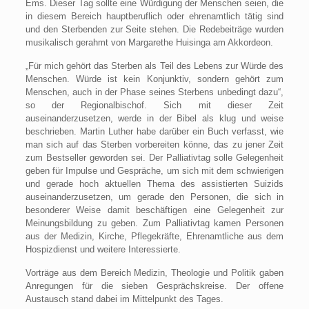
Ems. Dieser Tag sollte eine Würdigung der Menschen seien, die
in diesem Bereich hauptberuflich oder ehrenamtlich tätig sind
und den Sterbenden zur Seite stehen. Die Redebeiträge wurden
musikalisch gerahmt von Margarethe Huisinga am Akkordeon.
„Für mich gehört das Sterben als Teil des Lebens zur Würde des
Menschen. Würde ist kein Konjunktiv, sondern gehört zum
Menschen, auch in der Phase seines Sterbens unbedingt dazu“,
so der Regionalbischof. Sich mit dieser Zeit
auseinanderzusetzen, werde in der Bibel als klug und weise
beschrieben. Martin Luther habe darüber ein Buch verfasst, wie
man sich auf das Sterben vorbereiten könne, das zu jener Zeit
zum Bestseller geworden sei. Der Palliativtag solle Gelegenheit
geben für Impulse und Gespräche, um sich mit dem schwierigen
und gerade hoch aktuellen Thema des assistierten Suizids
auseinanderzusetzen, um gerade den Personen, die sich in
besonderer Weise damit beschäftigen eine Gelegenheit zur
Meinungsbildung zu geben. Zum Palliativtag kamen Personen
aus der Medizin, Kirche, Pflegekräfte, Ehrenamtliche aus dem
Hospizdienst und weitere Interessierte.
Vorträge aus dem Bereich Medizin, Theologie und Politik gaben
Anregungen für die sieben Gesprächskreise. Der offene
Austausch stand dabei im Mittelpunkt des Tages.