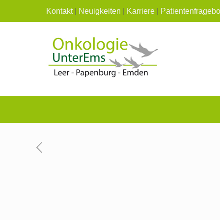
Kontakt
|
Neuigkeiten
|
Karriere
|
Patientenfrageb