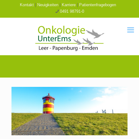
Kontakt
|
Neuigkeiten
|
Karriere
|
Patientenfragebogen
0491 98791-0