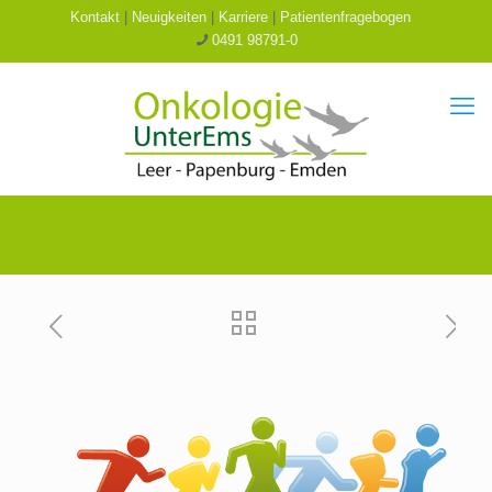
Kontakt
|
Neuigkeiten
|
Karriere
|
Patientenfragebogen
0491 98791-0