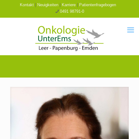
Kontakt
|
Neuigkeiten
|
Karriere
|
Patientenfragebogen
0491 98791-0