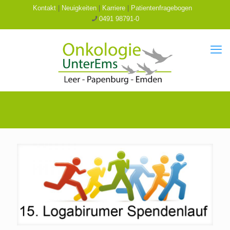
Kontakt
|
Neuigkeiten
|
Karriere
|
Patientenfragebogen
0491 98791-0