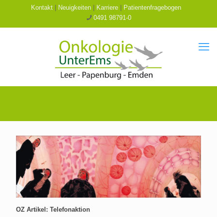
Kontakt
|
Neuigkeiten
|
Karriere
|
Patientenfragebogen
0491 98791-0
OZ Artikel: Telefonaktion